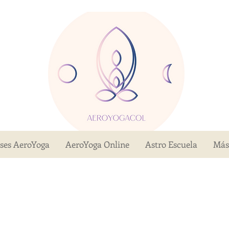
ases AeroYoga
AeroYoga Online
Astro Escuela
Más