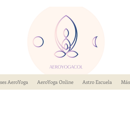
ases AeroYoga
AeroYoga Online
Astro Escuela
Más