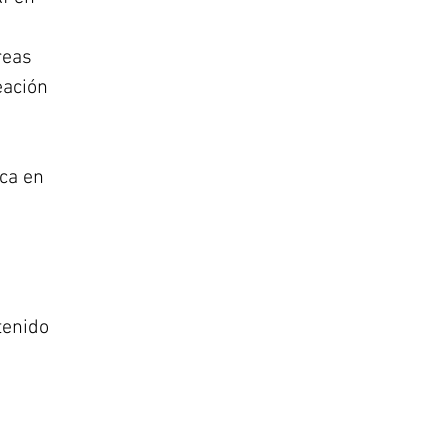
reas
eación
ica en
tenido