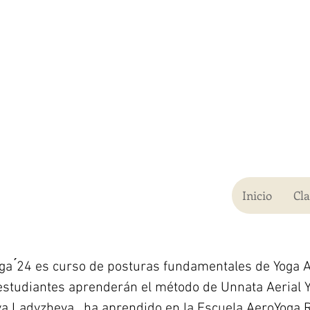
Inicio
Cl
a ́24 es curso de posturas fundamentales de Yoga A
 estudiantes aprenderán el método de Unnata Aerial 
iya Ladyzheva, ha aprendido en la Escuela AeroYoga 