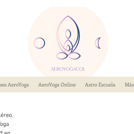
ases AeroYoga
AeroYoga Online
Astro Escuela
Más
éreo.
Yoga
Rf en