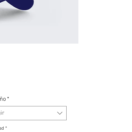
recio
ño
*
ir
ad
*