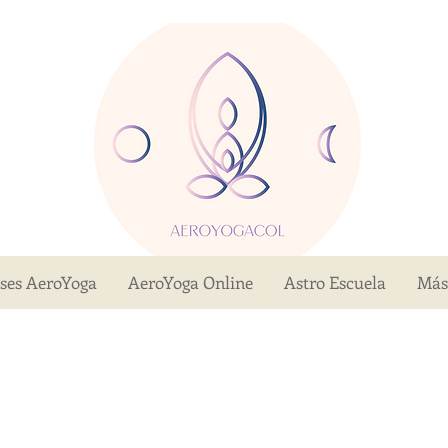
ases AeroYoga
AeroYoga Online
Astro Escuela
Más