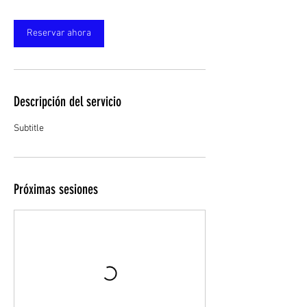
m
i
Reservar ahora
n
Descripción del servicio
Subtitle
Próximas sesiones