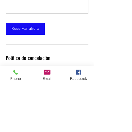
Reservar ahora
Política de cancelación
¡Atención! La clase reservada se puede
cancelar 5 horas antes del inicio de la clase.
Phone
Email
Facebook
Si la clase se cancela más tarde, se considera
asistida y se cobra completamente de su plan.
Si usted cancela la clase por la aplicación con
anticipación, puede recuperarla durante la
vigencia de su plan.
Vamos a valorar el tiempo de cada uno en
nuestra comunidad!