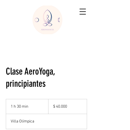
Clase AeroYoga,
principiantes
40.000
pesos
1 h 30 min
1
$ 40.000
colombianos
3
Villa Olímpica
0